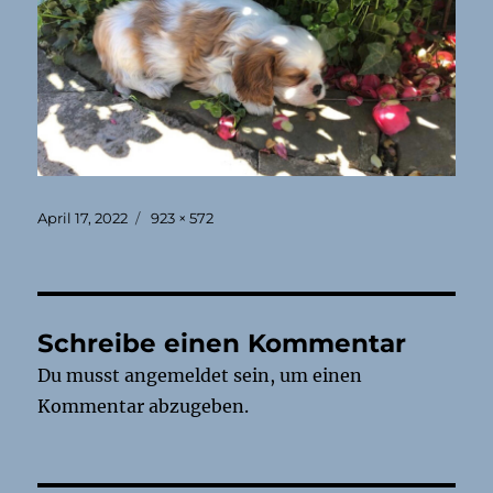
Veröffentlicht
Originalgröße
April 17, 2022
923 × 572
am
Schreibe einen Kommentar
Du musst
angemeldet
sein, um einen
Kommentar abzugeben.