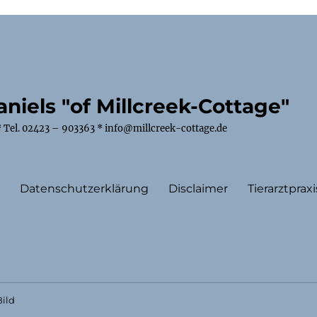
niels "of Millcreek-Cottage"
 Tel. 02423 – 903363 * info@millcreek-cottage.de
m
Datenschutzerklärung
Disclaimer
Tierarztpraxi
ild