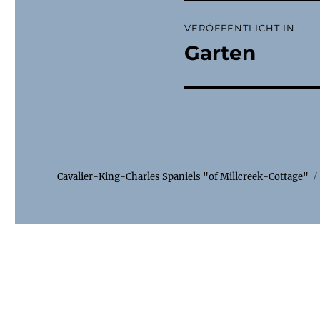
Beitragsnaviga
VERÖFFENTLICHT IN
Garten
Cavalier-King-Charles Spaniels "of Millcreek-Cottage"