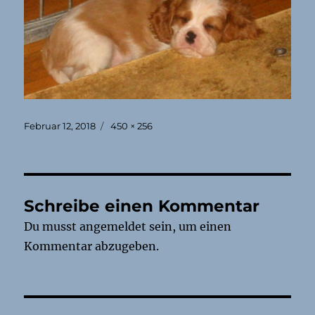
Veröffentlicht
Originalgröße
Februar 12, 2018
450 × 256
am
Schreibe einen Kommentar
Du musst
angemeldet
sein, um einen
Kommentar abzugeben.
Beitragsnavigation