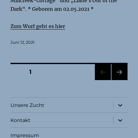
Millcreek-Cottage“ und „Liane`s Out of the
Dark“. * Geboren am 02.05.2021 *
Zum Wurf geht es hier
Veröffentlicht
Juni 12, 2021
am
Seitennummerierung
SEITE
1
NÄC
der
HSTE
SEIT
Beiträge
E
Unterme
Unsere Zucht
öffnen
Unterme
Kontakt
öffnen
Impressum