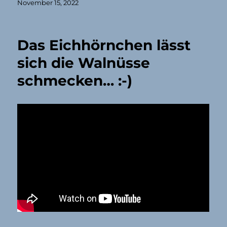
Veröffentlicht
November 15, 2022
am
Das Eichhörnchen lässt
sich die Walnüsse
schmecken… :-)