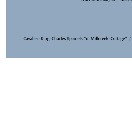
Cavalier-King-Charles Spaniels "of Millcreek-Cottage"