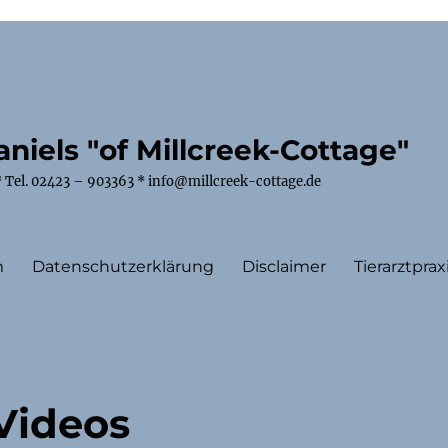
niels "of Millcreek-Cottage"
 Tel. 02423 – 903363 * info@millcreek-cottage.de
m
Datenschutzerklärung
Disclaimer
Tierarztprax
 Videos