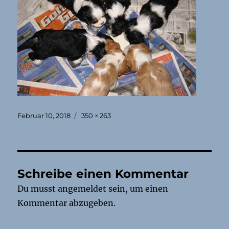
Veröffentlicht
Originalgröße
Februar 10, 2018
350 × 263
am
Schreibe einen Kommentar
Du musst
angemeldet
sein, um einen
Kommentar abzugeben.