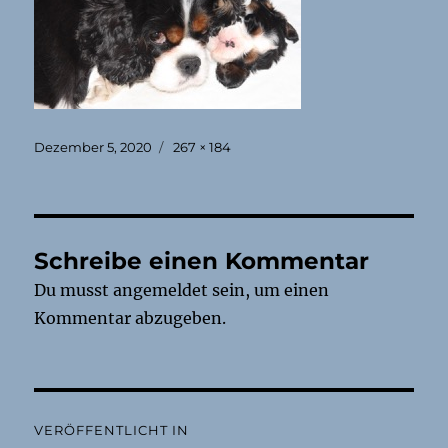
Veröffentlicht
Originalgröße
Dezember 5, 2020
267 × 184
am
Schreibe einen Kommentar
Du musst
angemeldet
sein, um einen
Kommentar abzugeben.
Beitragsnavigation
VERÖFFENTLICHT IN