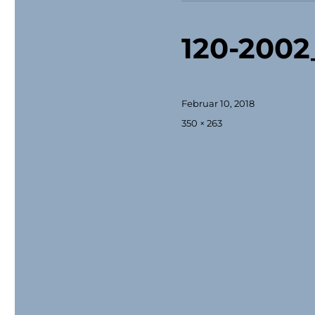
120-200
Veröffentlicht
Februar 10, 2018
am
Originalgröße
350 × 263