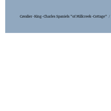
Cavalier-King-Charles Spaniels "of Millcreek-Cottage"