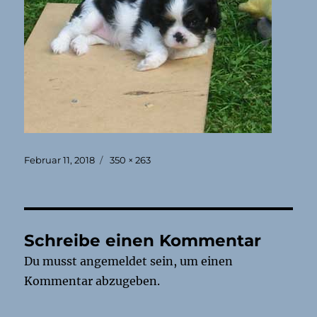
Veröffentlicht
Originalgröße
Februar 11, 2018
350 × 263
am
Schreibe einen Kommentar
Du musst
angemeldet
sein, um einen
Kommentar abzugeben.