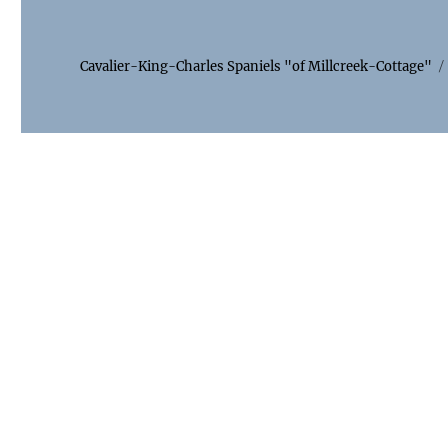
Cavalier-King-Charles Spaniels "of Millcreek-Cottage"