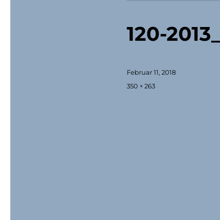
120-2013
Veröffentlicht
Februar 11, 2018
am
Originalgröße
350 × 263