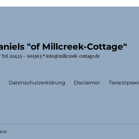
niels "of Millcreek-Cottage"
 Tel. 02423 – 903363 * info@millcreek-cottage.de
m
Datenschutzerklärung
Disclaimer
Tierarztpraxi
ild