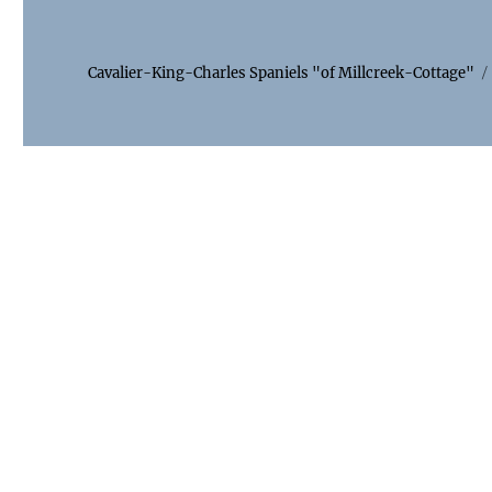
Cavalier-King-Charles Spaniels "of Millcreek-Cottage"