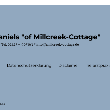
niels "of Millcreek-Cottage"
 Tel. 02423 – 903363 * info@millcreek-cottage.de
m
Datenschutzerklärung
Disclaimer
Tierarztpraxi
ild