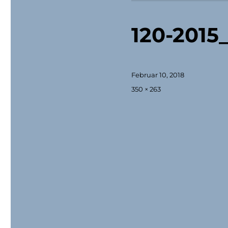
120-2015
Veröffentlicht
Februar 10, 2018
am
Originalgröße
350 × 263