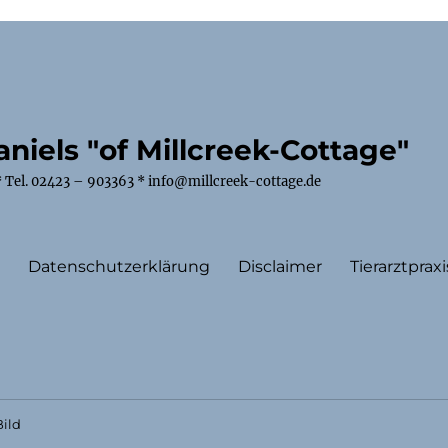
niels "of Millcreek-Cottage"
 Tel. 02423 – 903363 * info@millcreek-cottage.de
m
Datenschutzerklärung
Disclaimer
Tierarztpraxi
ild