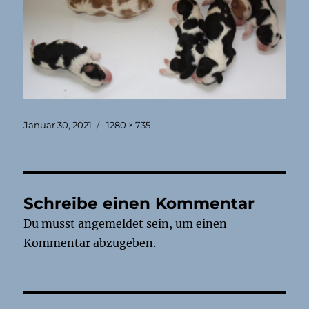
Veröffentlicht
Originalgröße
Januar 30, 2021
1280 × 735
am
Schreibe einen Kommentar
Du musst
angemeldet
sein, um einen
Kommentar abzugeben.
Beitragsnavigation