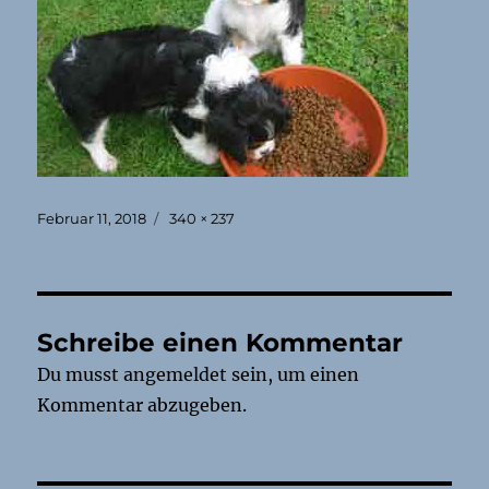
Veröffentlicht
Originalgröße
Februar 11, 2018
340 × 237
am
Schreibe einen Kommentar
Du musst
angemeldet
sein, um einen
Kommentar abzugeben.