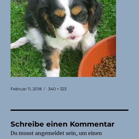
Veröffentlicht
Originalgröße
Februar 11, 2018
340 × 323
am
Schreibe einen Kommentar
Du musst
angemeldet
sein, um einen