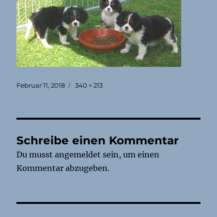
Veröffentlicht
Originalgröße
Februar 11, 2018
340 × 213
am
Schreibe einen Kommentar
Du musst
angemeldet
sein, um einen
Kommentar abzugeben.
Beitragsnavigation