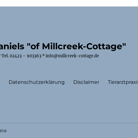
niels "of Millcreek-Cottage"
 Tel. 02423 – 903363 * info@millcreek-cottage.de
m
Datenschutzerklärung
Disclaimer
Tierarztpraxi
ild