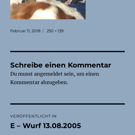
Veröffentlicht
Originalgröße
Februar 11, 2018
250 × 139
am
Schreibe einen Kommentar
Du musst
angemeldet
sein, um einen
Kommentar abzugeben.
Beitragsnavigation
VERÖFFENTLICHT IN
E – Wurf 13.08.2005