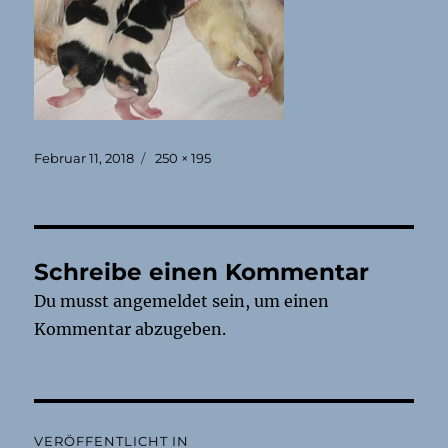
Veröffentlicht
Originalgröße
Februar 11, 2018
250 × 195
am
Schreibe einen Kommentar
Du musst
angemeldet
sein, um einen
Kommentar abzugeben.
Beitragsnavigation
VERÖFFENTLICHT IN