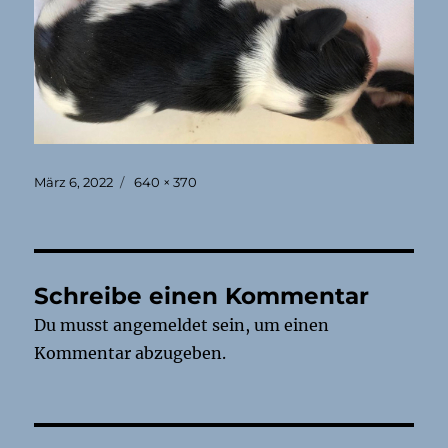
Veröffentlicht
Originalgröße
März 6, 2022
640 × 370
am
Schreibe einen Kommentar
Du musst
angemeldet
sein, um einen
Kommentar abzugeben.
Beitragsnavigation