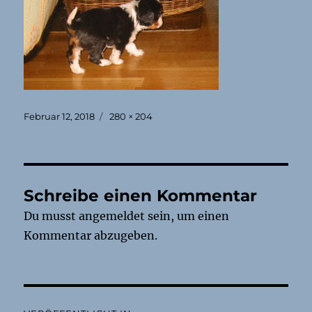
Veröffentlicht
Originalgröße
Februar 12, 2018
280 × 204
am
Schreibe einen Kommentar
Du musst
angemeldet
sein, um einen
Kommentar abzugeben.
Beitragsnavigation