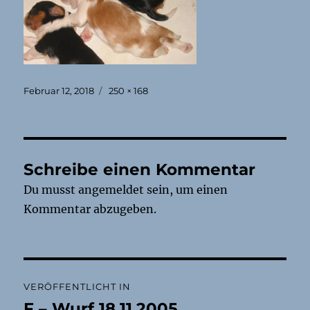
Veröffentlicht
Originalgröße
Februar 12, 2018
250 × 168
am
Schreibe einen Kommentar
Du musst
angemeldet
sein, um einen
Kommentar abzugeben.
Beitragsnavigation
VERÖFFENTLICHT IN
F – Wurf 18.11.2005