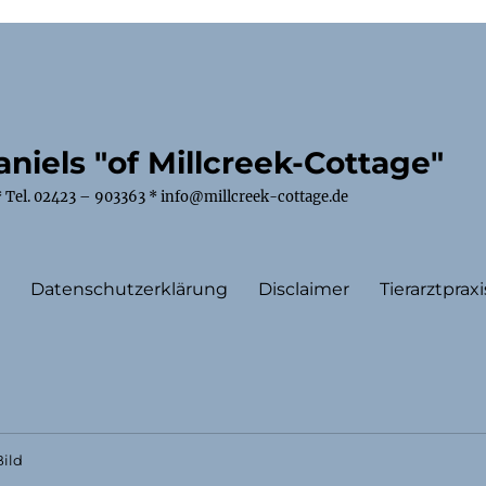
niels "of Millcreek-Cottage"
 Tel. 02423 – 903363 * info@millcreek-cottage.de
m
Datenschutzerklärung
Disclaimer
Tierarztpraxi
ild