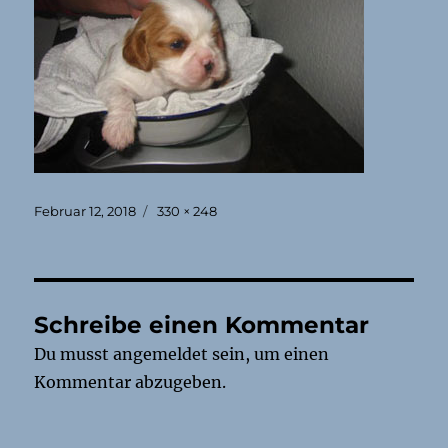
Veröffentlicht
Originalgröße
Februar 12, 2018
330 × 248
am
Schreibe einen Kommentar
Du musst
angemeldet
sein, um einen
Kommentar abzugeben.