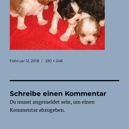
Veröffentlicht
Originalgröße
Februar 12, 2018
330 × 248
am
Schreibe einen Kommentar
Du musst
angemeldet
sein, um einen
Kommentar abzugeben.