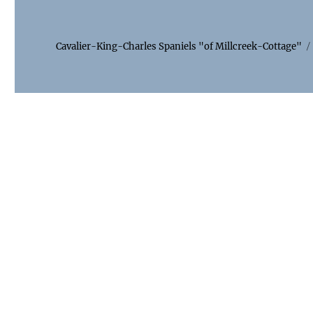
Cavalier-King-Charles Spaniels "of Millcreek-Cottage"