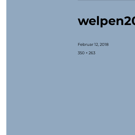
welpen20
Veröffentlicht
Februar 12, 2018
am
Originalgröße
350 × 263