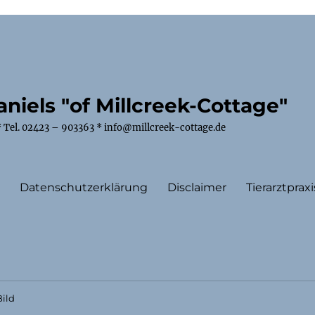
niels "of Millcreek-Cottage"
 Tel. 02423 – 903363 * info@millcreek-cottage.de
m
Datenschutzerklärung
Disclaimer
Tierarztpraxi
ild