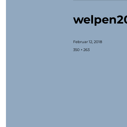
welpen20
Veröffentlicht
Februar 12, 2018
am
Originalgröße
350 × 263