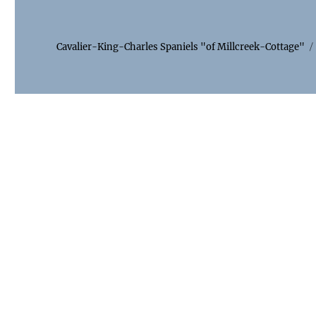
Cavalier-King-Charles Spaniels "of Millcreek-Cottage"