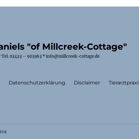
niels "of Millcreek-Cottage"
 Tel. 02423 – 903363 * info@millcreek-cottage.de
m
Datenschutzerklärung
Disclaimer
Tierarztpraxi
ild