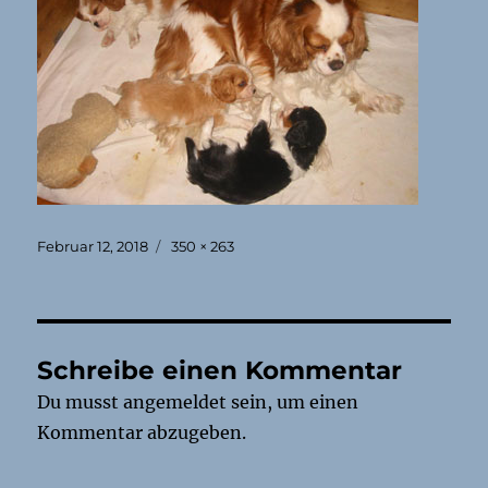
Veröffentlicht
Originalgröße
Februar 12, 2018
350 × 263
am
Schreibe einen Kommentar
Du musst
angemeldet
sein, um einen
Kommentar abzugeben.