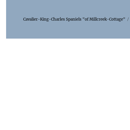
Cavalier-King-Charles Spaniels "of Millcreek-Cottage"