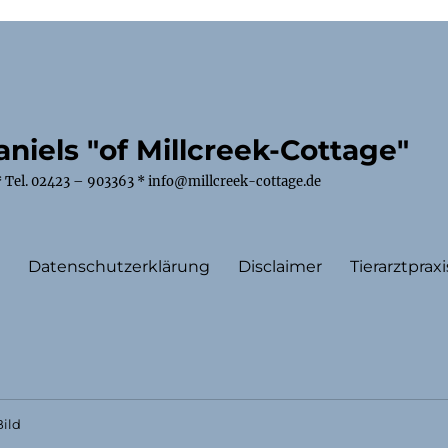
niels "of Millcreek-Cottage"
 Tel. 02423 – 903363 * info@millcreek-cottage.de
m
Datenschutzerklärung
Disclaimer
Tierarztpraxi
ild