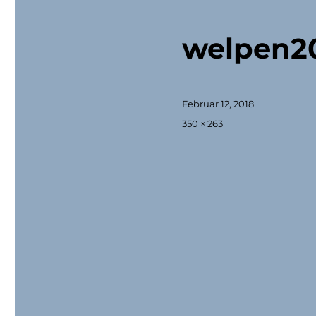
welpen2
Veröffentlicht
Februar 12, 2018
am
Originalgröße
350 × 263