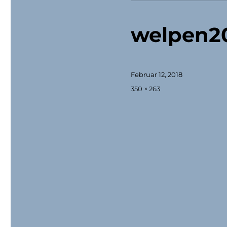
welpen2
Veröffentlicht
Februar 12, 2018
am
Originalgröße
350 × 263