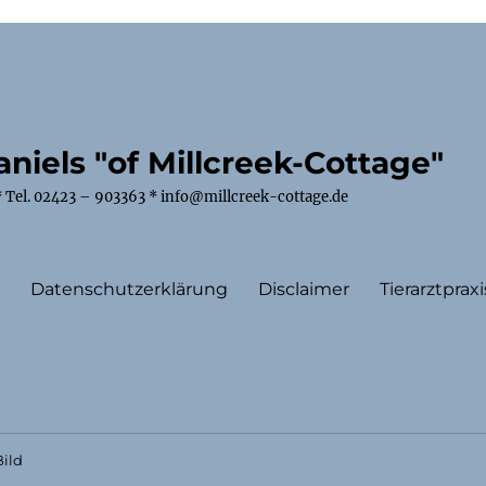
niels "of Millcreek-Cottage"
 Tel. 02423 – 903363 * info@millcreek-cottage.de
m
Datenschutzerklärung
Disclaimer
Tierarztpraxi
ild