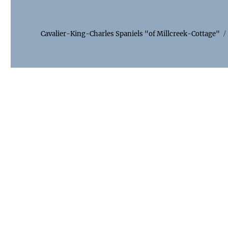
Cavalier-King-Charles Spaniels "of Millcreek-Cottage"