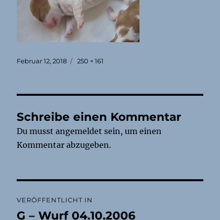
Veröffentlicht
Originalgröße
Februar 12, 2018
250 × 161
am
Schreibe einen Kommentar
Du musst
angemeldet
sein, um einen
Kommentar abzugeben.
Beitragsnavigation
VERÖFFENTLICHT IN
G – Wurf 04.10.2006