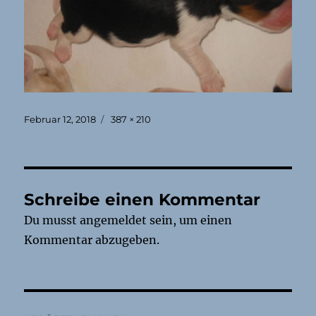
Veröffentlicht
Originalgröße
Februar 12, 2018
387 × 210
am
Schreibe einen Kommentar
Du musst
angemeldet
sein, um einen
Kommentar abzugeben.
Beitragsnavigation