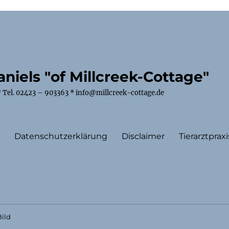
niels "of Millcreek-Cottage"
 Tel. 02423 – 903363 * info@millcreek-cottage.de
m
Datenschutzerklärung
Disclaimer
Tierarztpraxi
ild