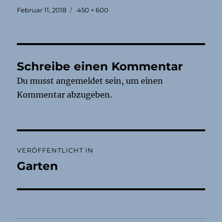
Veröffentlicht
Originalgröße
Februar 11, 2018
450 × 600
am
Schreibe einen Kommentar
Du musst
angemeldet
sein, um einen
Kommentar abzugeben.
Beitragsnavigation
VERÖFFENTLICHT IN
Garten