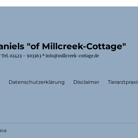
niels "of Millcreek-Cottage"
 Tel. 02423 – 903363 * info@millcreek-cottage.de
m
Datenschutzerklärung
Disclaimer
Tierarztpraxi
ild