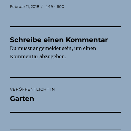
Veröffentlicht
Originalgröße
Februar 11, 2018
449 × 600
am
Schreibe einen Kommentar
Du musst
angemeldet
sein, um einen
Kommentar abzugeben.
Beitragsnavigation
VERÖFFENTLICHT IN
Garten