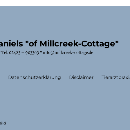
niels "of Millcreek-Cottage"
 Tel. 02423 – 903363 * info@millcreek-cottage.de
m
Datenschutzerklärung
Disclaimer
Tierarztpraxi
ild