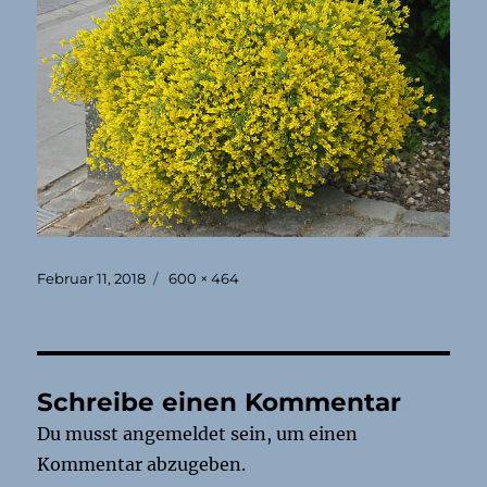
Veröffentlicht
Originalgröße
Februar 11, 2018
600 × 464
am
Schreibe einen Kommentar
Du musst
angemeldet
sein, um einen
Kommentar abzugeben.