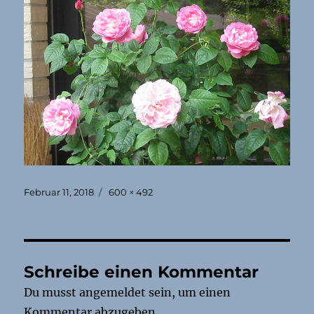
Veröffentlicht
Originalgröße
Februar 11, 2018
600 × 492
am
Schreibe einen Kommentar
Du musst
angemeldet
sein, um einen
Kommentar abzugeben.