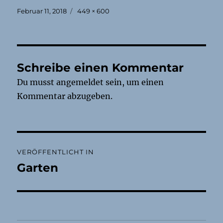
Veröffentlicht
Originalgröße
Februar 11, 2018
449 × 600
am
Schreibe einen Kommentar
Du musst
angemeldet
sein, um einen
Kommentar abzugeben.
Beitragsnavigation
VERÖFFENTLICHT IN
Garten