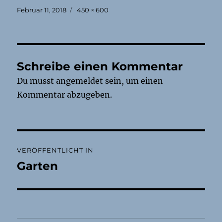
Veröffentlicht
Originalgröße
Februar 11, 2018
450 × 600
am
Schreibe einen Kommentar
Du musst
angemeldet
sein, um einen
Kommentar abzugeben.
Beitragsnavigation
VERÖFFENTLICHT IN
Garten