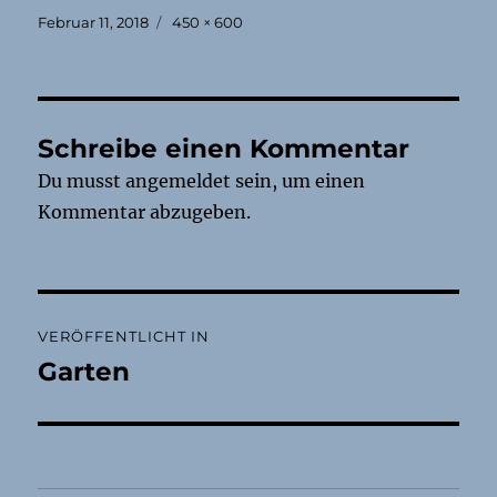
Veröffentlicht
Originalgröße
Februar 11, 2018
450 × 600
am
Schreibe einen Kommentar
Du musst
angemeldet
sein, um einen
Kommentar abzugeben.
Beitragsnavigation
VERÖFFENTLICHT IN
Garten