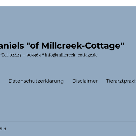
niels "of Millcreek-Cottage"
 Tel. 02423 – 903363 * info@millcreek-cottage.de
m
Datenschutzerklärung
Disclaimer
Tierarztpraxi
ild