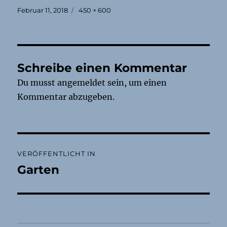
Veröffentlicht
Originalgröße
Februar 11, 2018
450 × 600
am
Schreibe einen Kommentar
Du musst
angemeldet
sein, um einen
Kommentar abzugeben.
Beitragsnavigation
VERÖFFENTLICHT IN
Garten