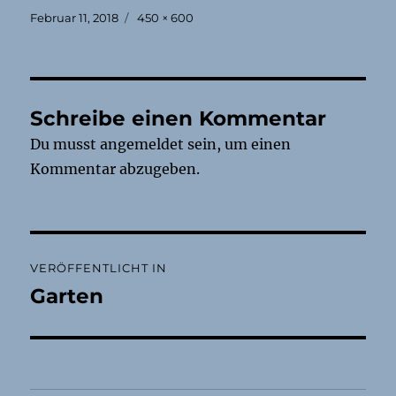
Veröffentlicht
Originalgröße
Februar 11, 2018
450 × 600
am
Schreibe einen Kommentar
Du musst
angemeldet
sein, um einen
Kommentar abzugeben.
Beitragsnavigation
VERÖFFENTLICHT IN
Garten