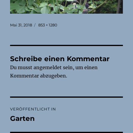
Veröffentlicht
Originalgröße
Mai 31, 2018
853 × 1280
am
Schreibe einen Kommentar
Du musst
angemeldet
sein, um einen
Kommentar abzugeben.
Beitragsnavigation
VERÖFFENTLICHT IN
Garten