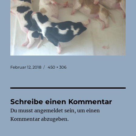
Veröffentlicht
Originalgröße
Februar 12, 2018
450 × 306
am
Schreibe einen Kommentar
Du musst
angemeldet
sein, um einen
Kommentar abzugeben.