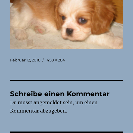
Veröffentlicht
Originalgröße
Februar 12, 2018
450 × 284
am
Schreibe einen Kommentar
Du musst
angemeldet
sein, um einen
Kommentar abzugeben.