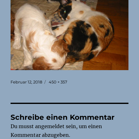
Veröffentlicht
Originalgröße
Februar 12, 2018
450 × 357
am
Schreibe einen Kommentar
Du musst
angemeldet
sein, um einen
Kommentar abzugeben.