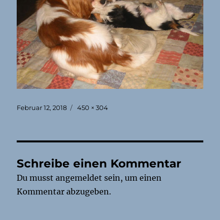
Veröffentlicht
Originalgröße
Februar 12, 2018
450 × 304
am
Schreibe einen Kommentar
Du musst
angemeldet
sein, um einen
Kommentar abzugeben.